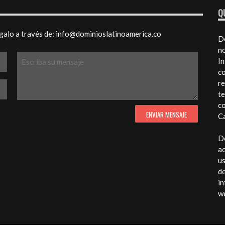
Q
galo a través de: info@dominioslatinoamerica.co
Do
no
In
co
re
te
co
Ca
D
ac
us
de
in
we