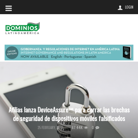
LOGIN
Afilias lanza DeviceAssure℠ para cerrar las brechas
de seguridad de dispositivos móviles falsificados
67.44K
0
25 FEBRUARY, 2019