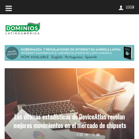
LOGIN
Las últimas estadísticas de DeviceAtlas revelan
mejores movimientos en el mercado de chipsets
9.8K
0
,
20 SEPTEMBER, 2017