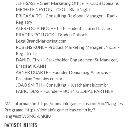
JEFF SASS – Chief Marketing Officer – .CLUB Domains
MICHELE NEYLON – CEO – BlackNight
ERICA SAITO – Consulting Regional Manager – Radix
Registry
ALFREDO PINOCHET – President – LatinTLD, Inc.
BRADEN POLLOCK – Braden Pollock –
LegalBrandMarketing.com
RUBENS KUHL – Product Marketing Manager , Nic.br –
Registro.br
DANIEL FINK – Stakeholder Engagement Sr Manager,
Brazil at ICANN
ABNER DUARTE – Founder Domaining Americas –
PremiumDomains.com.br
JOÃO SMITH – Consulting – Justchannels.com.br
FABIO DIAS – Founder – BORN GLOBAL PARTNER
Más información:
https://domainingamericas.com/rio/?lang=es
Programa:
https://domainingamericas.com/rio/?
lang=es#.W5MO-uhKjIU
DATOS DE INTERÉS