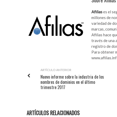
Sobre Afilias
Afilias
es el se
millones de no
variedad de dom
marcas, comuni
Afilias hace qu
través de una a
registro de do
Para obtener má
www.afilias.in
ARTÍCULO ANTERIOR
Nuevo informe sobre la industria de los
nombres de dominios en el último
trimestre 2017
ARTÍCULOS RELACIONADOS