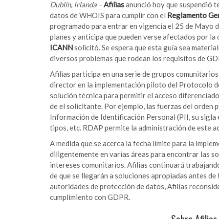
Dublín, Irlanda –
Afilias
anunció hoy que suspendió tem
datos de WHOIS para cumplir con el
Reglamento Gen
programado para entrar en vigencia el 25 de Mayo de
planes y anticipa que pueden verse afectados por la 
ICANN
solicitó. Se espera que esta guía sea materia
diversos problemas que rodean los requisitos de G
Afilias participa en una serie de grupos comunitari
director en la implementación piloto del Protocolo
solución técnica para permitir el acceso diferenciad
de el solicitante. Por ejemplo, las fuerzas del orden
Información de Identificación Personal (PII, su sigla
tipos, etc. RDAP permite la administración de este a
A medida que se acerca la fecha límite para la impl
diligentemente en varias áreas para encontrar las s
intereses comunitarios. Afilias continuará trabajan
de que se llegarán a soluciones apropiadas antes de 
autoridades de protección de datos, Afilias reconsi
cumplimiento con GDPR.