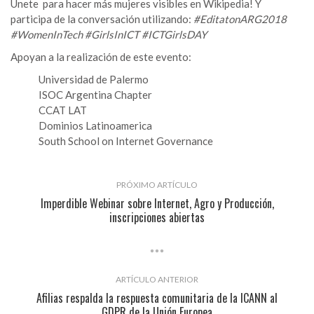
Únete para hacer más mujeres visibles en Wikipedia! Y
participa de la conversación utilizando:
#EditatonARG2018
#WomenInTech #GirlsInICT #ICTGirlsDAY
Apoyan a la realización de este evento:
Universidad de Palermo
ISOC Argentina Chapter
CCAT LAT
Dominios Latinoamerica
South School on Internet Governance
PRÓXIMO ARTÍCULO
Imperdible Webinar sobre Internet, Agro y Producción,
inscripciones abiertas
ARTÍCULO ANTERIOR
Afilias respalda la respuesta comunitaria de la ICANN al
GDPR de la Unión Europea