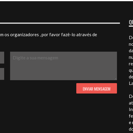
Q
 os organizadores , por favor fazê-lo através de
Do
n
da
nu
re
qu
d
La
Do
at
In
fe
e 
d