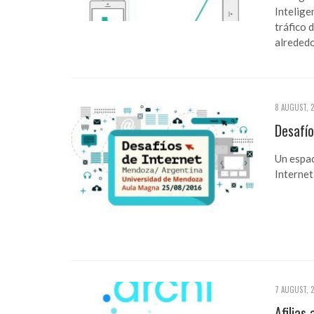
Intelige
tráfico 
alrededo
8 AUGUST, 
Desafí
Un espac
Internet
7 AUGUST, 
Afilias