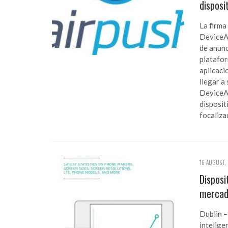
disposi
La firma
DeviceAt
de anunc
platafor
aplicaci
llegar a
DeviceAt
disposit
focaliza
16 AUGUST, 
Disposi
merca
Dublin –
intelige