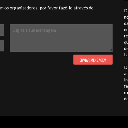
 os organizadores , por favor fazê-lo através de
Do
n
da
nu
re
qu
d
La
Do
at
In
fe
e 
d