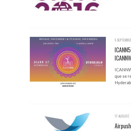
5 SEPTEMBER
ICANN57
ICANNW
ICANNWi
que se r
Hyderaba
17 AUGUST, 
Airpush