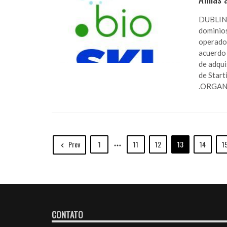
DUBLIN –
dominios
operador
acuerdo 
de adqui
de Start
.ORGANI
Prev
1
11
12
13
14
1
CONTATO