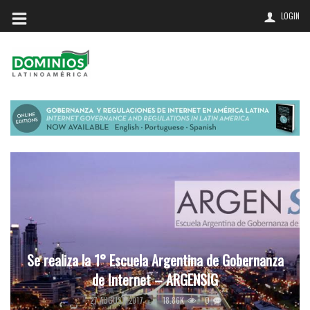
LOGIN
Se realiza la 1° Escuela Argentina de Gobernanza
de Internet – ARGENSIG
18.86K
0
,
27 AUGUST, 2017