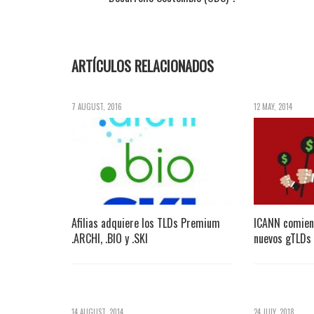
ARTÍCULOS RELACIONADOS
7 AUGUST, 2016
12 MAY, 2014
Afilias adquiere los TLDs Premium
ICANN comien
.ARCHI, .BIO y .SKI
nuevos gTLDs
14 AUGUST, 2014
24 JULY, 2018