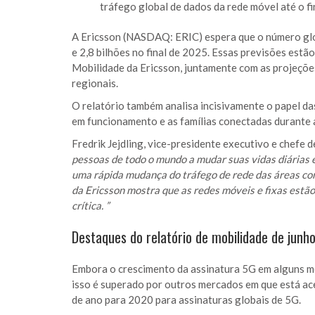
tráfego global de dados da rede móvel até o f
A Ericsson (NASDAQ: ERIC) espera que o número glo
e 2,8 bilhões no final de 2025. Essas previsões estã
Mobilidade da Ericsson, juntamente com as projeçõe
regionais.
O relatório também analisa incisivamente o papel da
em funcionamento e as famílias conectadas durant
Fredrik Jejdling, vice-presidente executivo e chefe de
pessoas de todo o mundo a mudar suas vidas diárias e
uma rápida mudança do tráfego de rede das áreas come
da Ericsson mostra que as redes móveis e fixas estão
crítica. ”
Destaques do relatório de mobilidade de junh
Embora o crescimento da assinatura 5G em alguns m
isso é superado por outros mercados em que está ace
de ano para 2020 para assinaturas globais de 5G.