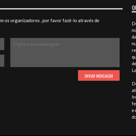
Q
 os organizadores , por favor fazê-lo através de
Do
n
da
nu
re
qu
d
La
Do
at
In
fe
e 
d