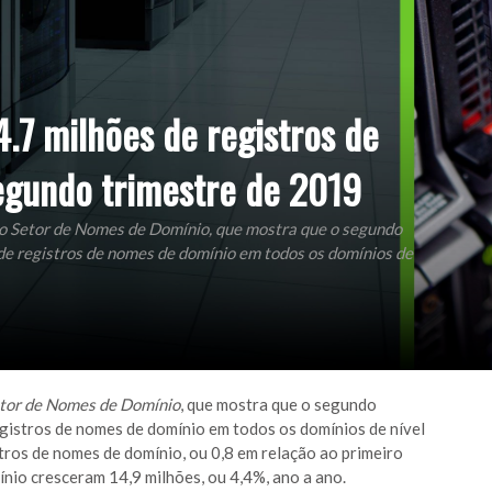
4.7 milhões de registros de
gundo trimestre de 2019
do Setor de Nomes de Domínio, que mostra que o segundo
e registros de nomes de domínio em todos os domínios de
tor de Nomes de Domínio
, que mostra que o segundo
gistros de nomes de domínio em todos os domínios de nível
tros de nomes de domínio, ou 0,8 em relação ao primeiro
nio cresceram 14,9 milhões, ou 4,4%, ano a ano.