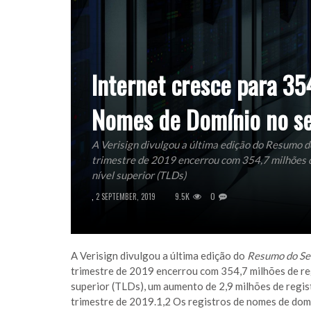
Internet cresce para 35
Nomes de Domínio no se
A Verisign divulgou a última edição do Resumo 
trimestre de 2019 encerrou com 354,7 milhões d
nível superior (TLDs)
9.5K
0
,
2 SEPTEMBER, 2019
A Verisign divulgou a última edição do
Resumo do Se
trimestre de 2019 encerrou com 354,7 milhões de re
superior (TLDs), um aumento de 2,9 milhões de regis
trimestre de 2019.1,2 Os registros de nomes de domí